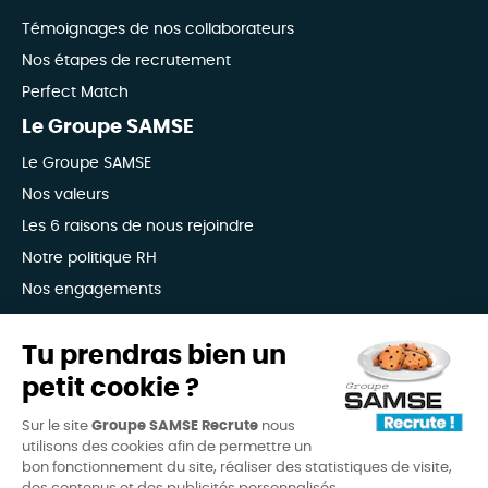
Témoignages de nos collaborateurs
Nos étapes de recrutement
Perfect Match
Le Groupe SAMSE
Le Groupe SAMSE
Nos valeurs
Les 6 raisons de nous rejoindre
Notre politique RH
Nos engagements
Avis candidats
Tu prendras bien un
petit cookie ?
4,3
(6338 avis)
/
5
Sur le site
Groupe SAMSE Recrute
nous
candidature-facile
recommande-site
design
utilisons des cookies afin de permettre un
bon fonctionnement du site, réaliser des statistiques de visite,